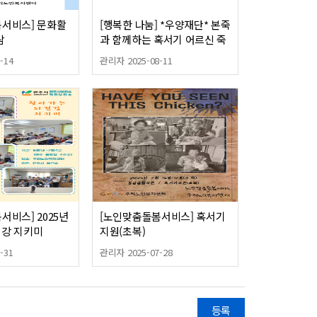
서비스] 문화활
[행복한 나눔] *우양재단* 본죽
람
과 함께하는 혹서기 어르신 죽
지원사업
-14
관리자 2025-08-11
서비스] 2025년
[노인맞춤돌봄서비스] 혹서기
건강 지키미
지원(초복)
-31
관리자 2025-07-28
등록