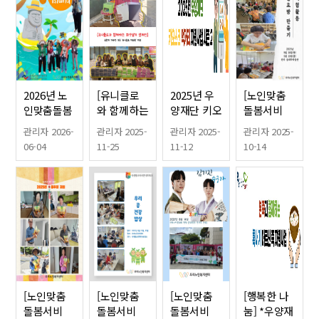
2026년 노
[유니클로
2025년 우
[노인맞춤
인맞춤돌봄
와 함께하는
양재단 키오
돌봄서비
서비스 [국
희망열기 캠
스크 먹거리
스] 여가문
관리자 2026-
관리자 2025-
관리자 2025-
관리자 2025-
민연금이 전
페인] 혹한
지원사업
화체험_단
06-04
11-25
11-12
10-14
하는 제주바
기 기능성
(with 우리
팥발효빵만
람wish]
의류(히트
노인복지센
들기
텍) 지원
터)
[노인맞춤
[노인맞춤
[노인맞춤
[행복한 나
돌봄서비
돌봄서비
돌봄서비
눔] *우양재