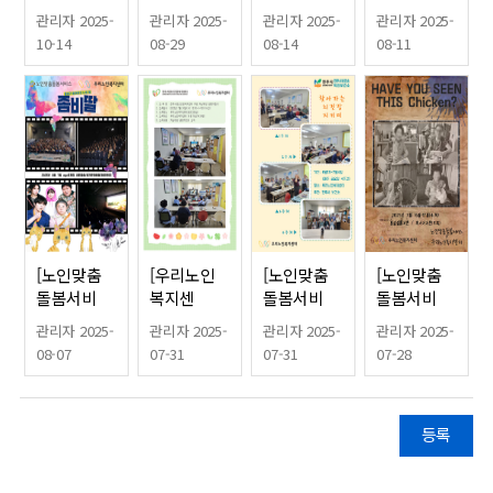
스] 2025년
스] 2025년
스] 문화활
단* 본죽과
관리자 2025-
관리자 2025-
관리자 2025-
관리자 2025-
중추절지원
우리콩으로
동-전통극
함께하는 혹
10-14
08-29
08-14
08-11
(햅쌀)
시작하는 건
관람
서기 어르신
강밥상(영
죽 지원사업
양교육)
[노인맞춤
[우리노인
[노인맞춤
[노인맞춤
돌봄서비
복지센
돌봄서비
돌봄서비
스] 문화활
터]2025년
스] 2025년
스] 혹서기
관리자 2025-
관리자 2025-
관리자 2025-
관리자 2025-
동-영화관
자살예방 생
찾아가는 뇌
지원(초복)
08-07
07-31
07-31
07-28
람
명지킴이 교
건강 지키미
육(성인문
해)
등록